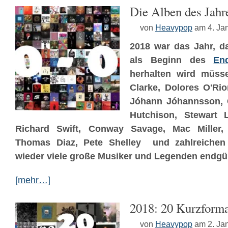
Die Alben des Jahr
von
Heavypop
am 4. Ja
2018 war das Jahr, d
als Beginn des
En
herhalten wird müsse
Clarke, Dolores O'Rio
Jóhann Jóhannsson, C
Hutchison, Stewart L
Richard Swift, Conway Savage, Mac Miller, 
Thomas Diaz, Pete Shelley und zahlreichen
wieder viele große Musiker und Legenden endgül
[mehr…]
2018: 20 Kurzform
von
Heavypop
am 2. Ja