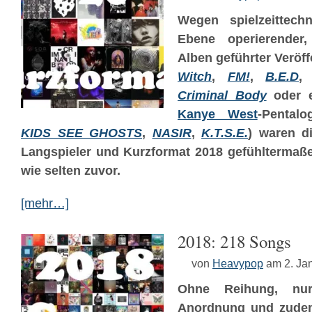
Wegen spielzeittech
Ebene operierender,
Alben geführter Veröf
Witch
,
FM!
,
B.E.D
Criminal Body
oder e
Kanye West
-Pentalo
KIDS SEE GHOSTS
,
NASIR
,
K.T.S.E.
) waren d
Langspieler und Kurzformat 2018 gefühltermaße
wie selten zuvor.
[mehr…]
2018: 218 Songs
von
Heavypop
am 2. Ja
Ohne Reihung, nur
Anordnung und zudem