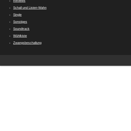
Reviews
Schall und Listen-Wahn
Single
Sonstiges
Soundtrack
Wühlkiste
Zwangsbeschallung