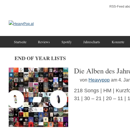
RSS-Feed abo
Startseite
Reviews
Spotify
Jahrescharts
Konzerte
END OF YEAR LISTS
Die Alben des Jahre
von
Heavypop
am 4. Ja
218 Songs | HM | Kurzfo
31 | 30 – 21 | 20 – 11 |