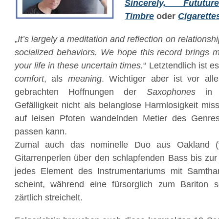
Sincerely, Fututur
Timbre
oder
Cigarette
„
It’s largely a meditation and reflection on relationsh
socialized behaviors. We hope this record brings 
your life in these uncertain times.
“ Letztendlich ist e
comfort
, als
meaning
. Wichtiger aber ist vor al
gebrachten Hoffnungen der
Saxophones
in i
Gefälligkeit nicht als belanglose Harmlosigkeit mi
auf leisen Pfoten wandelnden Metier des Genres f
passen kann.
Zumal auch das nominelle Duo aus Oakland (
Gitarrenperlen über den schlapfenden Bass bis zur 
jedes Element des Instrumentariums mit Samtha
scheint, während eine fürsorglich zum Bariton
zärtlich streichelt.