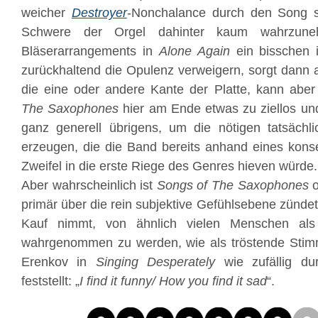
weicher
Destroyer
-Nonchalance durch den Song st
Schwere der Orgel dahinter kaum wahrzune
Bläserarrangements in
Alone Again
ein bisschen i
zurückhaltend die Opulenz verweigern, sorgt dann a
die eine oder andere Kante der Platte, kann aber
The Saxophones
hier am Ende etwas zu ziellos und
ganz generell übrigens, um die nötigen tatsäch
erzeugen, die die Band bereits anhand eines kon
Zweifel in die erste Riege des Genres hieven würde.
Aber wahrscheinlich ist
Songs of The Saxophones
o
primär über die rein subjektive Gefühlsebene zünde
Kauf nimmt, von ähnlich vielen Menschen als
wahrgenommen zu werden, wie als tröstende Sti
Erenkov in
Singing Desperately
wie zufällig du
feststellt: „
I find it funny/ How you find it sad
“.