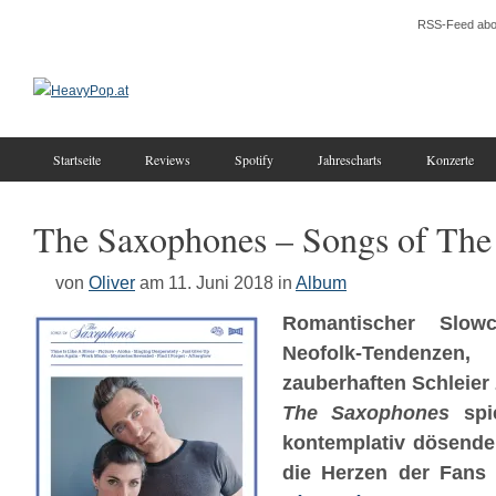
RSS-Feed abo
Startseite
Reviews
Spotify
Jahrescharts
Konzerte
The Saxophones – Songs of The
von
Oliver
am 11. Juni 2018
in
Album
Romantischer Slow
Neofolk-Tendenzen
zauberhaften Schleier 
The Saxophones
spie
kontemplativ dösende
die Herzen der Fan