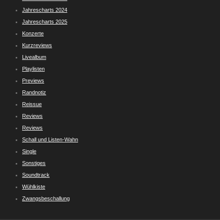
Jahrescharts 2024
Jahrescharts 2025
Konzerte
Kurzreviews
Livealbum
Playlisten
Previews
Randnotiz
Reissue
Reviews
Reviews
Schall und Listen-Wahn
Single
Sonstiges
Soundtrack
Wühlkiste
Zwangsbeschallung