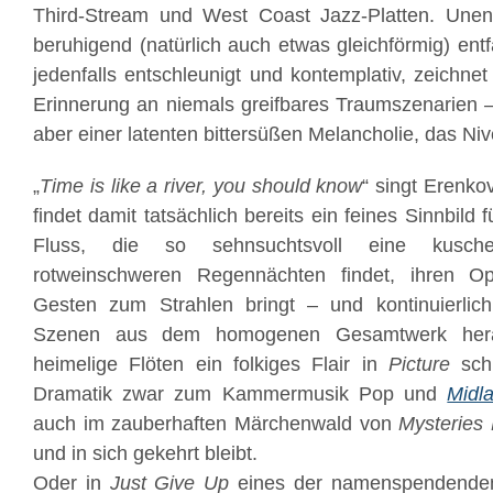
Third-Stream und West Coast Jazz-Platten. Unen
beruhigend (natürlich auch etwas gleichförmig) entf
jedenfalls entschleunigt und kontemplativ, zeichnet
Erinnerung an niemals greifbares Traumszenarien 
aber einer latenten bittersüßen Melancholie, das Ni
„
Time is like a river, you should know
“ singt Erenko
findet damit tatsächlich bereits ein feines Sinnbild fü
Fluss, die so sehnsuchtsvoll eine kuschel
rotweinschweren Regennächten findet, ihren Op
Gesten zum Strahlen bringt – und kontinuierlich
Szenen aus dem homogenen Gesamtwerk hera
heimelige Flöten ein folkiges Flair in
Picture
sch
Dramatik zwar zum Kammermusik Pop und
Midl
auch im zauberhaften Märchenwald von
Mysteries
und in sich gekehrt bleibt.
Oder in
Just Give Up
eines der namenspendenden 