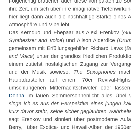
Folgerichtig brauchen auch diese kompakten 10
So
ihre Zeit, um sich über ihre imaginative Tiefenwirku
hier liegt dann auch die nachhaltige Stärke eines 
Atmosphäre und Vibe lebt.
Das Kernduo und Ehepaar aus Alexi Erenkov (
Gui
Synthesizer and Voice
) und Alison Alderdice (
Drum
gemeinsam mit Erfüllungsgehilfen Richard Laws (
B
and Voice
) unter der grandios friedlichen Produk
einem zutiefst nostalgischen Zugang zur Vergange
und der Musik sowieso:
The Saxophones
mach
Hauptdarsteller auf einem 70er Revival-High
umschlungenen Mitternachtschwofer oder lasse
Donna
im lauen Sommersonnenlicht alles Übel v
singe ich es aus der Perspektive eines jungen kali
kurz davor steht, seine sicher geglaubten Wahrheite
sagt Erenkov und sinniert über postmoderne Auf
Berry, über Exotica- und Hawaii-Alben der 1950er