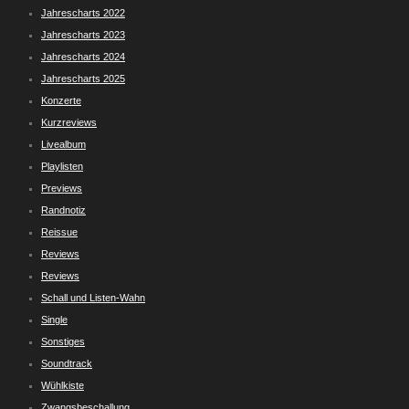
Jahrescharts 2022
Jahrescharts 2023
Jahrescharts 2024
Jahrescharts 2025
Konzerte
Kurzreviews
Livealbum
Playlisten
Previews
Randnotiz
Reissue
Reviews
Reviews
Schall und Listen-Wahn
Single
Sonstiges
Soundtrack
Wühlkiste
Zwangsbeschallung