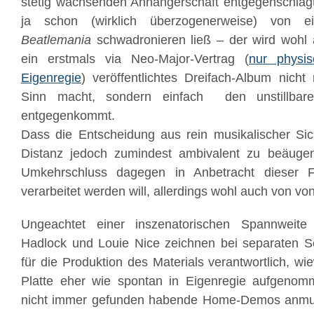
stetig wachsenden Anhängerschaft entgegenschlägt
ja schon (wirklich überzogenerweise) von e
Beatlemania
schwadronieren ließ – der wird wohl
ein erstmals via Neo-Major-Vertrag (
nur physis
Eigenregie
) veröffentlichtes Dreifach-Album nicht 
Sinn macht, sondern einfach den unstillba
entgegenkommt.
Dass die Entscheidung aus rein musikalischer Sich
Distanz jedoch zumindest ambivalent zu beäugen 
Umkehrschluss dagegen in Anbetracht dieser Fü
verarbeitet werden will, allerdings wohl auch von von
Ungeachtet einer inszenatorischen Spannweit
Hadlock und Louie Nice zeichnen bei separaten S
für die Produktion des Materials verantwortlich, w
Platte eher wie spontan in Eigenregie aufgeno
nicht immer gefunden habende Home-Demos anm