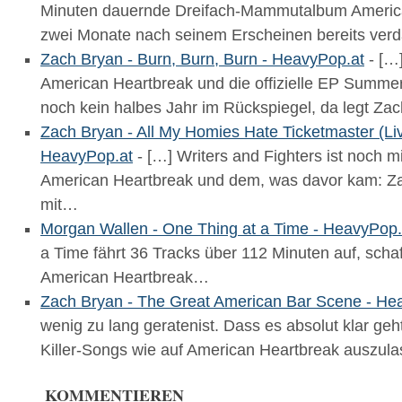
Minuten dauernde Dreifach-Mammutalbum Americ
zwei Monate nach seinem Erscheinen bereits verd
Zach Bryan - Burn, Burn, Burn - HeavyPop.at
- […
American Heartbreak und die offizielle EP Summer
noch kein halbes Jahr im Rückspiegel, da legt Z
Zach Bryan - All My Homies Hate Ticketmaster (Li
HeavyPop.at
- […] Writers and Fighters ist noch mi
American Heartbreak und dem, was davor kam: Za
mit…
Morgan Wallen - One Thing at a Time - HeavyPop.
a Time fährt 36 Tracks über 112 Minuten auf, schaf
American Heartbreak…
Zach Bryan - The Great American Bar Scene - He
wenig zu lang geratenist. Dass es absolut klar ge
Killer-Songs wie auf American Heartbreak auszul
KOMMENTIEREN