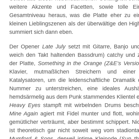
weitere Akzente und Facetten, sowie tolle Ei
Gesamtniveau heraus, was die Platte eher zu e
kleinen Lieblingszenen als der überwältige den Hig
summiert sich dann eben.
Der Opener
Late July
setzt mit Gitarre, Banjo un
weich den Takt haltenden Bassdrum) catchy und 
der Platte,
Something in the Orange (Z&E’s Versio
Klavier, mutmaßlichen Streichern und eine
Katalysatoren, um die leidenschaftliche Dramatik
Nummer zu unterstreichen, eine ideales Aush
hemdsärmelig aus dem Punk stammendes Klientel ei
Heavy Eyes
stampft mit wirbelnden Drums besch
Mine Again
agiert mit Fidel munter und flott, wo
gemütlicher verträumt, aber bestimmt schippert. Ni
ist theoretisch gar nicht soweit weg vom stadiont
Mumford & Sons
, derweil intime Kleinode (
Sun t