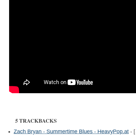
5 TRACKBACKS
Zach Bryan - Summertime Blues - HeavyPop.at
- 