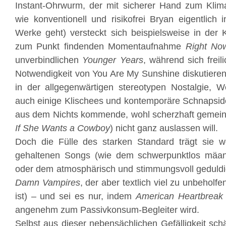
Instant-Ohrwurm, der mit sicherer Hand zum Klima
wie konventionell und risikofrei Bryan eigentlich 
Werke geht) versteckt sich beispielsweise in der
zum Punkt findenden Momentaufnahme
Right No
unverbindlichen
Younger Years
, während sich freil
Notwendigkeit von You Are My Sunshine diskutieren
in der allgegenwärtigen stereotypen Nostalgie,
auch einige Klischees und kontemporäre Schnapsid
aus dem Nichts kommende, wohl scherzhaft gemeint
If She Wants a Cowboy
) nicht ganz auslassen will.
Doch die Fülle des starken Standard trägt sie w
gehaltenen Songs (wie dem schwerpunktlos mä
oder dem atmosphärisch und stimmungsvoll geduldi
Damn Vampires
, der aber textlich viel zu unbeholf
ist) – und sei es nur, indem
American Heartbreak
angenehm zum Passivkonsum-Begleiter wird.
Selbst aus dieser nebensächlichen Gefälligkeit sch