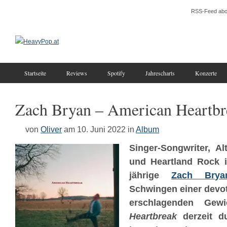
RSS-Feed abo
Startseite
Reviews
Spotify
Jahrescharts
Konzerte
Zach Bryan – American Heartbr
von
Oliver
am 10. Juni 2022
in
Album
Singer-Songwriter, Al
und Heartland Rock i
jährige
Zach Brya
Schwingen einer devo
erschlagenden Ge
Heartbreak
derzeit d