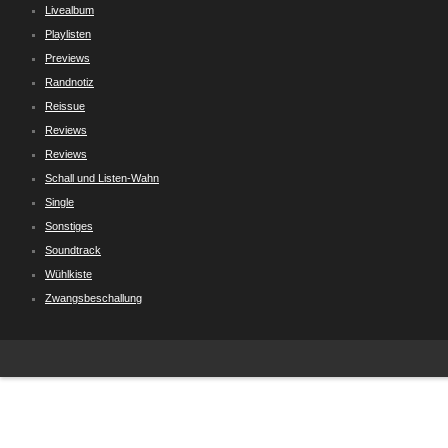
Livealbum
Playlisten
Previews
Randnotiz
Reissue
Reviews
Reviews
Schall und Listen-Wahn
Single
Sonstiges
Soundtrack
Wühlkiste
Zwangsbeschallung