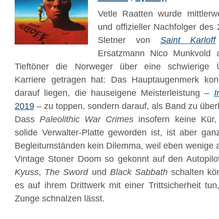
Vetle Raatten wurde mittlerw
und offizieller Nachfolger de
Sletner von
Saint Karloff
Ersatzmann Nico Munkvold a
Tieftöner die Norweger über eine schwierige 
Karriere getragen hat: Das Hauptaugenmerk ko
darauf liegen, die hauseigene Meisterleistung –
I
2019
– zu toppen, sondern darauf, als Band zu über
Dass
Paleolithic War Crimes
insofern keine Kür,
solide Verwalter-Platte geworden ist, ist aber g
Begleitumständen kein Dilemma, weil eben wenige 
Vintage Stoner Doom so gekonnt auf den Autopilo
Kyuss
,
The Sword
und
Black Sabbath
schalten kö
es auf ihrem Drittwerk mit einer Trittsicherheit tun
Zunge schnalzen lässt.