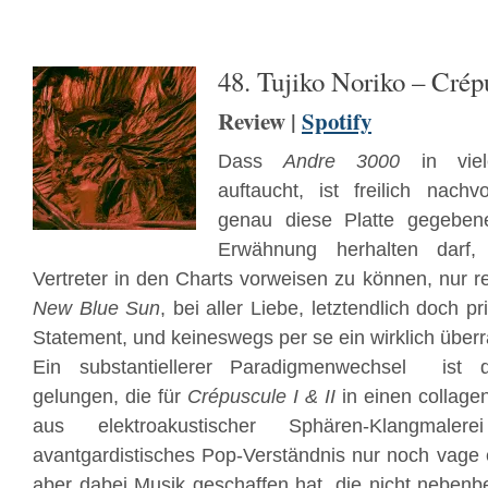
48. Tujiko Noriko – Cr​é​p
Review |
Spotify
Dass
Andre 3000
in viele
auftaucht, ist freilich nach
genau diese Platte gegebenen
Erwähnung herhalten darf
Vertreter in den Charts vorweisen zu können, nur rec
New Blue Sun
, bei aller Liebe, letztendlich doch p
Statement, und keineswegs per se ein wirklich übe
Ein substantiellerer Paradigmenwechsel ist 
gelungen, die für
Crépuscule I & II
in einen collage
aus elektroakustischer Sphären-Klangmaler
avantgardistisches Pop-Verständnis nur noch vage e
aber dabei Musik geschaffen hat, die nicht nebenb