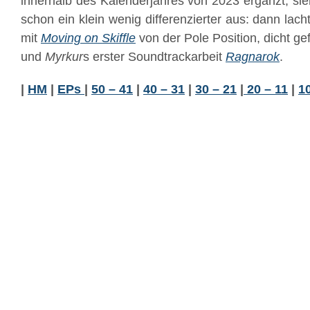
innerhalb des Kalenderjahres von 2023 ergänzt, sie
schon ein klein wenig differenzierter aus: dann lac
mit
Moving on Skiffle
von der Pole Position, dicht ge
und
Myrkur
s erster Soundtrackarbeit
Ragnarok
.
|
HM
|
EPs
|
50 – 41
|
40 – 31
|
30 – 21
|
20 – 11
|
1