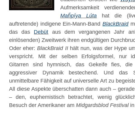
Aufmerksamkeit verdienend
Maȟpíya Lúta
hat die (live
auftretende) indigene Ein-Mann-Band
BlackBraid
mi
das das
Debüt
aus dem vergangenen Jahr ank
einlösenden) Zweitwerk ihren endgültigen Durchbruc
Oder eher:
BlackBraid II
hält nun, was der Hype um 
verspricht. Mit der selben Erfolgsformel, nur i
Gitarren sind hymnisch, das Gekeife fies, die
aggressiver Dynamik bestechend. Und das S
unmittelbare Fähigkeit auf universelle Art zu begeist
All diese Aspekte überschatten dann auch – gerade
– den, euphemistisch betrachtet, wenig glückli
Besuch der Amerikaner am
Midgardsblod Festival
in