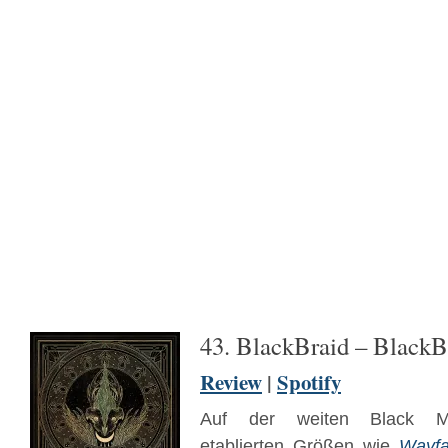
43. BlackBraid – BlackBr
Review
|
Spotify
Auf der weiten Black Met
etablierten Größen wie
Wayfa