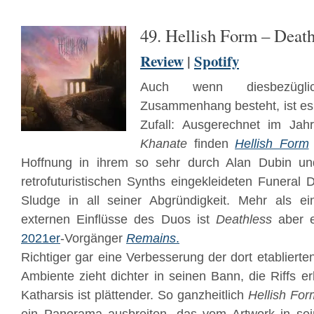
49. Hellish Form – Death
Review
|
Spotify
Auch wenn diesbezügli
Zusammenhang besteht, ist es 
Zufall: Ausgerechnet im Jah
Khanate
finden
Hellish Form
Hoffnung in ihrem so sehr durch Alan Dubin un
retrofuturistischen Synths eingekleideten Funera
Sludge in all seiner Abgründigkeit. Mehr als ein
externen Einflüsse des Duos ist
Deathless
aber e
2021er
-Vorgänger
Remains
.
Richtiger gar eine Verbesserung der dort etablier
Ambiente zieht dichter in seinen Bann, die Riffs e
Katharsis ist plättender. So ganzheitlich
Hellish For