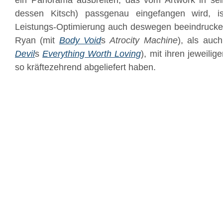
ein Panorama ausbreiten, das vom Artwork in sei
dessen Kitsch) passgenau eingefangen wird, is
Leistungs-Optimierung auch deswegen beeindrucken
Ryan (mit
Body Void
s
Atrocity Machine
), als auc
Devil
s
Everything Worth Loving
), mit ihren jeweil
so kräftezehrend abgeliefert haben.