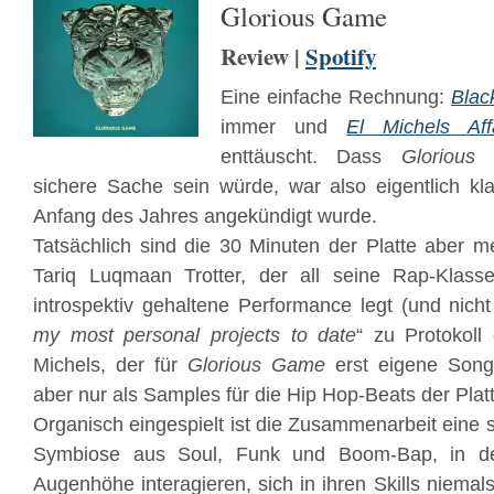
Glorious Game
Review |
Spotify
Eine einfache Rechnung:
Blac
immer und
El Michels Aff
enttäuscht. Dass
Glorious
sichere Sache sein würde, war also eigentlich kla
Anfang des Jahres angekündigt wurde.
Tatsächlich sind die 30 Minuten der Platte aber m
Tariq Luqmaan Trotter, der all seine Rap-Klasse
introspektiv gehaltene Performance legt (und nich
my most personal projects to date
“ zu Protokoll
Michels, der für
Glorious Game
erst eigene Song
aber nur als Samples für die Hip Hop-Beats der Plat
Organisch eingespielt ist die Zusammenarbeit eine 
Symbiose aus Soul, Funk und Boom-Bap, in de
Augenhöhe interagieren, sich in ihren Skills niema