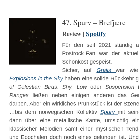
47. Spurv – Brefj​æ​re
Review |
Spotify
Für den seit 2021 ständig 
Postrock-Fan war der aktuel
Schonkost gespeist.
Sicher, auf
Grails
war wie
Explosions in the Sky
haben eine solide Rückkehr g
of Celestian Birds
,
Shy, Low
oder
Suspension 
Ranges
ließen neben einigen anderen das Ge
darben. Aber ein wirkliches Prunkstück ist der Sze
…bis dem norwegischen Kollektiv
Spurv
mit sei
dann über eine metallische Kante, umsichtig ei
klassischer Melodien samt einer mystischen Ten
und Epochalen doch noch eines gelungen ist. Und 