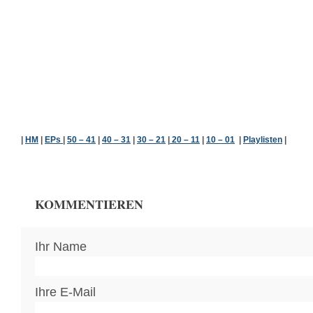
|
HM
|
EPs
|
50 – 41
|
40 – 31
|
30 – 21
|
20 – 11
|
10 – 01
|
Playlisten
|
KOMMENTIEREN
Ihr Name
Ihre E-Mail