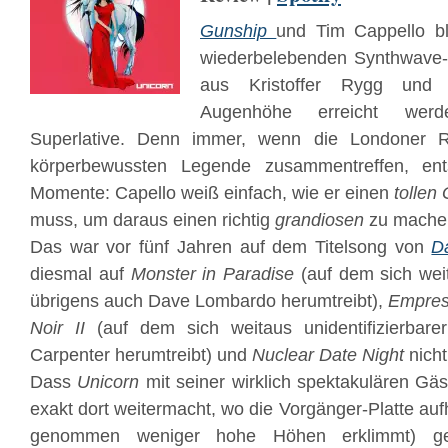
Gunship
und Tim Cappello bl
wiederbelebenden Synthwave-
aus Kristoffer Rygg und
C
Augenhöhe erreicht wer
Superlative. Denn immer, wenn die Londoner Re
körperbewussten Legende zusammentreffen, ents
Momente: Capello weiß einfach, wie er einen
tollen
muss, um daraus einen richtig
grandiosen
zu mache
Das war vor fünf Jahren auf dem Titelsong von
D
diesmal auf
Monster in Paradise
(auf dem sich weit
übrigens auch Dave Lombardo herumtreibt),
Empres
Noir II
(auf dem sich weitaus unidentifizierbar
Carpenter herumtreibt) und
Nuclear Date Night
nicht
Dass
Unicorn
mit seiner wirklich spektakulären Gäst
exakt dort weitermacht, wo die Vorgänger-Platte auf
genommen weniger hohe Höhen erklimmt) geh