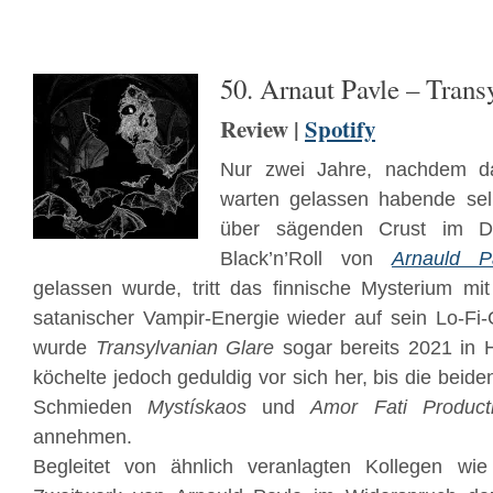
50. Arnaut Pavle – Trans
Review |
Spotify
Nur zwei Jahre, nachdem d
warten gelassen habende selb
über sägenden Crust im D-
Black’n’Roll von
Arnauld P
gelassen wurde, tritt das finnische Mysterium m
satanischer Vampir-Energie wieder auf sein Lo-Fi-
wurde
Transylvanian Glare
sogar bereits 2021 in 
köchelte jedoch geduldig vor sich her, bis die beid
Schmieden
Mystískaos
und
Amor Fati Product
annehmen.
Begleitet von ähnlich veranlagten Kollegen wi