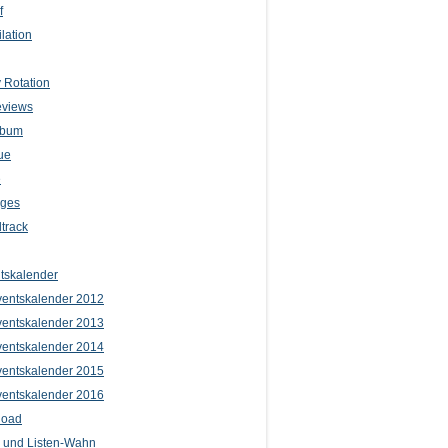
f
lation
 Rotation
eviews
lbum
ue
e
iges
track
tskalender
entskalender 2012
entskalender 2013
entskalender 2014
entskalender 2015
entskalender 2016
load
l und Listen-Wahn