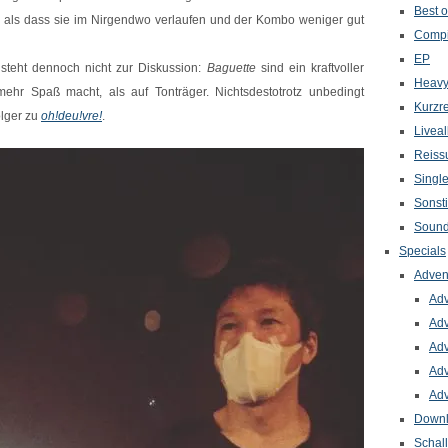
Best o
f, als dass sie im Nirgendwo verlaufen und der Kombo weniger gut
Compi
EP
steht dennoch nicht zur Diskussion:
Baguette
sind ein kraftvoller
Heavy
ehr Spaß macht, als auf Tonträger. Nichtsdestotrotz unbedingt
Kurzr
olger zu
oh​!​deu​!​vre!
.
Livea
Reiss
Singl
Sonst
Sound
Specials
Adven
Adv
Adv
Adv
Adv
Adv
Down
Schal