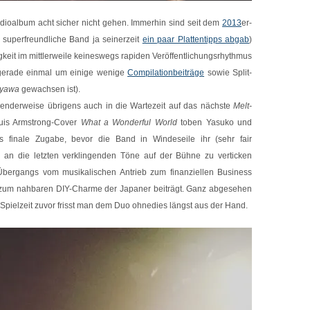
dioalbum acht sicher nicht gehen. Immerhin sind seit dem
2013
er-
superfreundliche Band ja seinerzeit
ein paar Plattentipps abgab
)
gkeit im mittlerweile keineswegs rapiden Veröffentlichungsrhythmus
 gerade einmal um einige wenige
Compilationbeiträge
sowie Split-
yawa
gewachsen ist).
enderweise übrigens auch in die Wartezeit auf das nächste
Melt-
uis Armstrong-Cover
What a Wonderful World
toben Yasuko und
 finale Zugabe, bevor die Band in Windeseile ihr (sehr fair
s an die letzten verklingenden Töne auf der Bühne zu verticken
 Übergangs vom musikalischen Antrieb zum finanziellen Business
uch zum nahbaren DIY-Charme der Japaner beiträgt. Ganz abgesehen
Spielzeit zuvor frisst man dem Duo ohnedies längst aus der Hand.