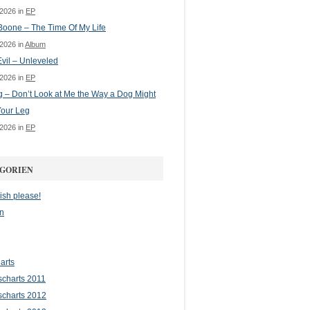
 2026 in
EP
oone – The Time Of My Life
 2026 in
Album
vil – Unleveled
 2026 in
EP
g – Don’t Look at Me the Way a Dog Might
Your Leg
 2026 in
EP
GORIEN
ish please!
n
arts
scharts 2011
scharts 2012