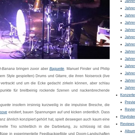
Jahre
Jahre
Jahre
Jahre
Jahre
Jahre
Jahre
Jahre
Jahre
Jahre
t-Banana
bringen zuvor aber
Baguette
. Manue
l Finster
und Philip
Jahre
em Style gespielten) Drums und Gitarre, die ihren Noiserock (live
Jahre
h vertrackt und um die Ecke gedacht zirkeln können, aber schlau
Jahre
punkte für breitbeinig rockende Szenen und nackenbrechende
Konzerte
Previ
guette
insofern irrsinnig kurzweilig in die impulsive Bresche, die
Revie
bove
existiert, bauen Spannungen auf und kicken ordentlich. Dass
Playliste
anz ähnlich konzipiert gehört hat, spielt deswegen auch kaum eine
Reviews
elle Trio schließlich in die Darbietung, zu schlüssig ist das
Albu
sflüge in experimentelle Feedbackgefilde und Doom-Landschaften