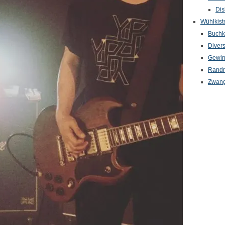
Dis
Wühlkist
Buchkr
Diver
Gewin
Randn
Zwang