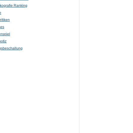
kografie Ranking
e
itiken
ses
nspiel
otiz
sbeschallung