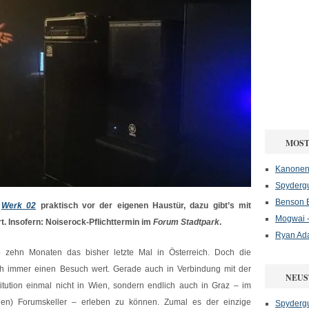
MOST
Kanonenf
Spydergu
Benson B
d
Werk 02
praktisch vor der eigenen Haustür, dazu gibt’s mit
Mogwai -
. Insofern: Noiserock-Pflichttermin im
Forum Stadtpark
.
Ryan Ad
 zehn Monaten das bisher letzte Mal in Österreich. Doch die
ich immer einen Besuch wert. Gerade auch in Verbindung mit der
NEUS
titution einmal nicht in Wien, sondern endlich auch in Graz – im
en) Forumskeller – erleben zu können. Zumal es der einzige
Spydergu