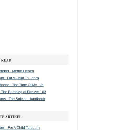
 READ
ieber - Meine Lieben
m - For A Child To Learn
oone - The Time Of My Life
 The Bombing of Pan Am 103
ams - The Suicide Handbook
TE ARTIKEL
m – For A Child To Learn