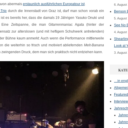
 davon abermals
erstaunlich ausführlichen Europatour ist
.
6. August
-Trip
durch die Innenstadt von Graz ist, darf man schon vorab ein
Benson B
 ist es bereits her, dass die damals 19 Jährigen Yasuko Onuki und
5. August
ine Zeitspanne, die man Gitarrenmaniac Agata (hinter der
See No E
nsatz zur alterslosen (und mit heftigem Schuhwerk antretenden)
4. August
 der Bühne kaum anmerkt: Auch wenn die Performance mittlerweile
Shearlin
en die weiterhin so frisch und motiviert abliefernden
Melt-Banana
Look at 
n zwingenden Druck, dem man sich praktisch nicht entziehen kann.
3. August
KATE
…in engl
Allgemei
Featured
Interview
Jahresch
Jahre
Jahre