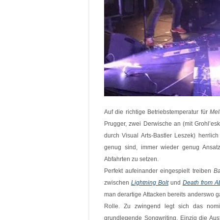
Auf die richtige Betriebstemperatur für
Mel
Prugger, zwei Derwische an (mit Grohl’esk
durch Visual Arts-Bastler
Leszek
) herrlic
genug sind, immer wieder genug Ansatz
Abfahrten zu setzen.
Perfekt aufeinander eingespielt treiben
Ba
zwischen
Lightning Bolt
und
Death from A
man derartige Attacken bereits anderswo g
Rolle. Zu zwingend legt sich das nomin
grundlegende Songwriting. Einzig die Au