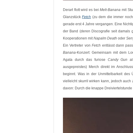
Derart flott wird es bei
Melt-Banana
mit Stu
Glanzstück
Fetch
(zu dem die immer noch 
gerade erst 4 Jahre vergangen. Eine Nichti
der Band (deren Discografie seit damals
Kooperationen mit
Napalm Death
oder
Sen
Ein Vertreter von
Fetch
entlässt dann pass
Banana
-Konzert: Gemeinsam mit dem Lo
Agata durch das furiose
Candy Gun
als
ausgepreistes) Merch direkt im Anschlus
beginnt. Was in der Unmittelbarkeit des
vielleicht skurril wirken kann, jedoch a
davon: Durch die knappe Dreiviertelstunde 