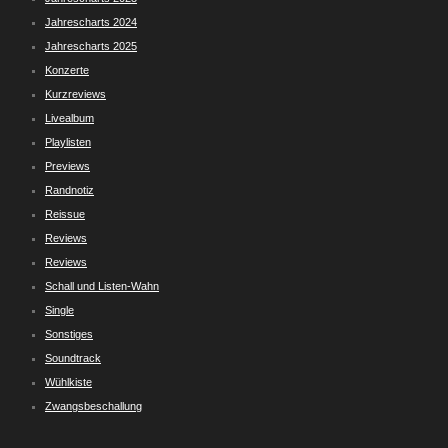
Jahrescharts 2024
Jahrescharts 2025
Konzerte
Kurzreviews
Livealbum
Playlisten
Previews
Randnotiz
Reissue
Reviews
Reviews
Schall und Listen-Wahn
Single
Sonstiges
Soundtrack
Wühlkiste
Zwangsbeschallung