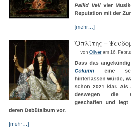
Pallid Veil
vier Musik
Reputation mit der Zu
[mehr…]
Ὁπλίτης – Ψευδο
von
Oliver
am 16. Febru
Dass das angekündi
Column
eine schm
hinterlassen würde, w
schon 2021 klar. Als
deswegen die 
geschaffen und legt
deren Debütalbum vor.
[mehr…]