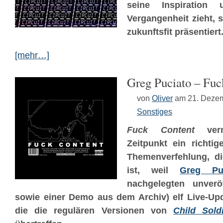
seine Inspiration 
Vergangenheit zieht, s
zukunftsfit präsentiert
[mehr…]
Greg Puciato – Fuc
von
Oliver
am 21. Deze
Sonstiges
Fuck Content
verm
Zeitpunkt ein richtig
Themenverfehlung, di
ist, weil
Greg Puc
nachgelegten unveröf
sowie einer Demo aus dem Archiv) elf Live-Upd
die die regulären Versionen von
Child Sold