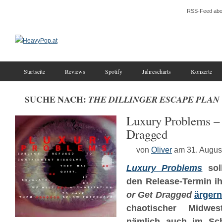
RSS-Feed abo
Startseite
Reviews
Spotify
Jahrescharts
Konzerte
SUCHE NACH:
THE DILLINGER ESCAPE PLAN
Luxury Problems – 
Dragged
von
Oliver
am 31. Augus
Luxury Problems
soll
den Release-Termin i
or Get Dragged
ärger
chaotischer Midwes
nämlich auch im Sch