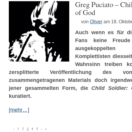
Greg Puciato – Chil
of God
von
Oliver
am 18. Oktob
Auch wenn es für di
Fans keine Freud
ausgekoppelten
Komplettisten diessei
Wahnsinn treiben ko
zersplitterte Veröffentlichung des vo
zusammengetragenen Materials doch irgendw
jener gesammelten Form, die
Child Soldier:
kuratiert.
[mehr…]
‹
1
2
3
4
5
›
»