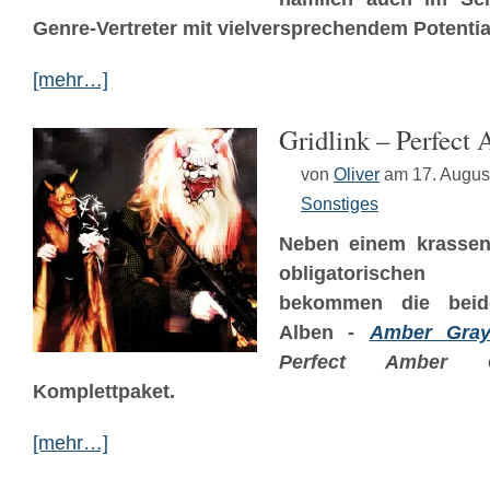
Genre-Vertreter mit vielversprechendem Potentia
[mehr…]
Gridlink – Perfect
von
Oliver
am 17. Augus
Sonstiges
Neben einem krassen
obligatorischen 
bekommen die bei
Alben -
Amber Gra
Perfect Amber
ei
Komplettpaket.
[mehr…]