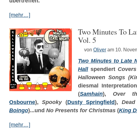
übertreffen.
[mehr…]
Two Minutes To Lat
Vol. 5
von
Oliver
am 10. Nove
Two Minutes to Late 
Hall
spendiert
Covers
Halloween Songs (Ki
diesmal Interpretati
(
Samhain
),
Over th
Osbourne
),
Spooky
(
Dusty Springfield
),
Dead
Boingo
)...und
No Presents for Christmas
(
King 
[mehr…]