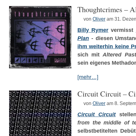
Thoughtcrimes – Al
von
Oliver
am 31. Deze
Billy Rymer
vermisst
Plan
- diesen Umsta
ihm weiterhin keine 
sich mit
Altered Pas
sein eigenes Methado
[mehr…]
Circuit Circuit – Ci
von
Oliver
am 8. Septem
Circuit Circuit
stelle
from the middle of t
selbstbetitelten Debü