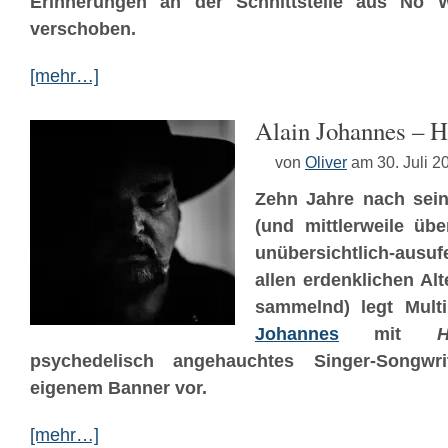
Erinnerungen an der Schnittstelle aus No 
verschoben.
[mehr…]
Alain Johannes – 
von
Oliver
am 30. Juli 2
Zehn Jahre nach sei
(und mittlerweile üb
unübersichtlich-ausufe
allen erdenklichen Alt
sammelnd) legt Multi
Johannes
mit
psychedelisch angehauchtes Singer-Songwri
eigenem Banner vor.
[mehr…]