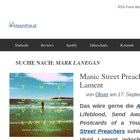
RSS-Feed abo
Startseite
Reviews
Spotify
Jahrescharts
Konzerte
SUCHE NACH:
MARK LANEGAN
Manic Street Preac
Lament
von
Oliver
am 17. Sept
Das wäre gerne die
Lifeblood
,
Send Awa
Postcards of a Yo
Street Preachers
suhl
Vivid Lament
jedoch