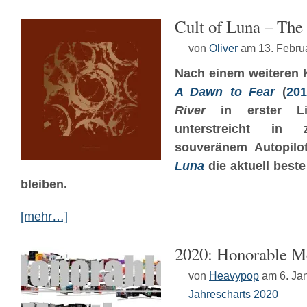
Cult of Luna – The
von
Oliver
am 13. Febru
Nach einem weiteren K
A Dawn to Fear
(
201
River
in erster Lin
unterstreicht in
souveränem Autopil
Luna
die aktuell best
bleiben.
[mehr…]
2020: Honorable M
von
Heavypop
am 6. Ja
Jahrescharts 2020