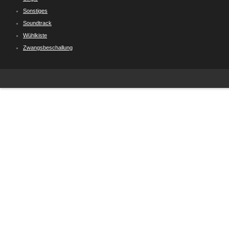
Sonstiges
Soundtrack
Wühlkiste
Zwangsbeschallung