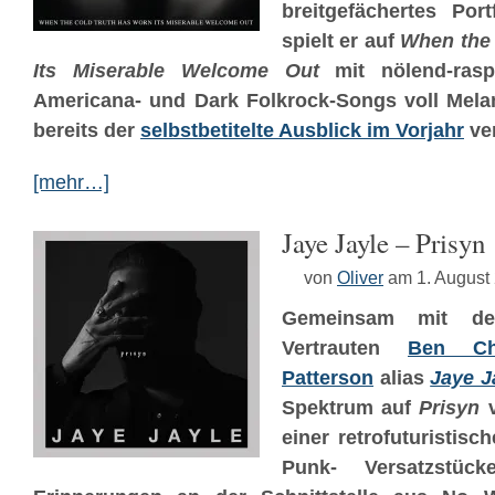
breitgefächertes Por
spielt er auf
When the
Its Miserable Welcome Out
mit nölend-ras
Americana- und Dark Folkrock-Songs voll Melan
bereits der
selbstbetitelte Ausblick im Vorjahr
ve
[mehr…]
Jaye Jayle – Prisyn
von
Oliver
am 1. August
Gemeinsam mit 
Vertrauten
Ben Ch
Patterson
alias
Jaye J
Spektrum auf
Prisyn
v
einer retrofuturistis
Punk- Versatzstück