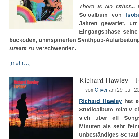
There Is No Other...
u
Soloalbum von
Isob
Jahren gewartet, um
Eingangsphase seine Z
bocköden, uninspirierten Synthpop-Aufarbeitun
Dream
zu verschwenden.
[mehr…]
Richard Hawley – F
von
Oliver
am 29. Juli 2
Richard Hawley
hat e
Studioalbum relativ ei
sich über elf Son
Minuten als sehr fein
unbeständiges Schaula