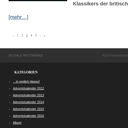
Klassikers der britisch
[mehr…]
‹
1
2
3
4
5
›
»
SOZIALE NETZWERKE
RSS-Feed abonni
KATEGORIEN
…in english please!
Adventskalender 2012
Adventskalender 2013
Adventskalender 2014
Adventskalender 2015
Adventskalender 2016
Album