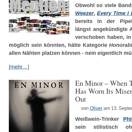
Obwohl so viele Bands
Weezer
,
Every Time I 
bereits in der Pipe
längst angekündigte A
verschoben haben, in
möglich sein könnten, hätte Kategorie
Honorabl
allen Nähten platzen können - nein eigentlich m
[mehr…]
En Minor – When T
Has Worn Its Mise
Out
von
Oliver
am 13. Sept
Weißwein-Trinker
Ph
sein stilistisch 