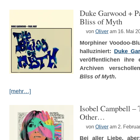
Duke Garwood + P
Bliss of Myth
von
Oliver
am 16. Mai 2
Morphiner Voodoo-Blu
halluziniert:
Duke Ga
veröffentlichen ihre
Archiven verscholl
Bliss of Myth
.
[mehr…]
Isobel Campbell – 
Other…
von
Oliver
am 2. Februa
Bei aller Liebe, abe