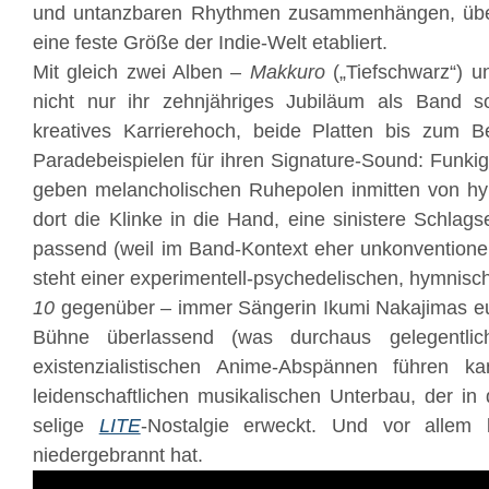
und untanzbaren Rhythmen zusammenhängen, übe
eine feste Größe der Indie-Welt etabliert.
Mit gleich zwei Alben –
Makkuro
(„Tiefschwarz“) 
nicht nur ihr zehnjähriges Jubiläum als Band 
kreatives Karrierehoch, beide Platten bis zum Be
Paradebeispielen für ihren Signature-Sound: Funki
geben melancholischen Ruhepolen inmitten von hy
dort die Klinke in die Hand, eine sinistere Schlag
passend (weil im Band-Kontext eher unkonventione
steht einer experimentell-psychedelischen, hymnis
10
gegenüber – immer Sängerin Ikumi Nakajimas eu
Bühne überlassend (was durchaus gelegentli
existenzialistischen Anime-Abspännen führen k
leidenschaftlichen musikalischen Unterbau, der i
selige
LITE
-Nostalgie erweckt. Und vor allem 
niedergebrannt hat.