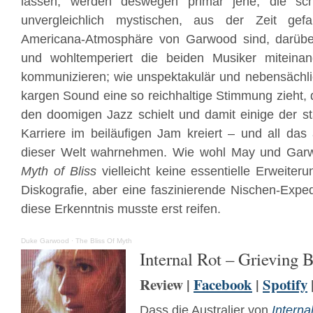
lassen, werden deswegen primär jene, die sc
unvergleichlich mystischen, aus der Zeit gefa
Americana-
Atmosphäre von Garwood sind, darüber 
und wohltemperiert die beiden Musiker miteina
kommunizieren; wie unspektakulär und nebensächl
kargen Sound eine so reichhaltige Stimmung zieht, 
den doomigen Jazz schielt und damit einige der s
Karriere im beiläufigen Jam kreiert – und all das 
dieser Welt wahrnehmen. Wie wohl May und Gar
Myth of Bliss
vielleicht keine essentielle Erweiteru
Diskografie, aber eine faszinierende Nischen-Expedi
diese Erkenntnis musste erst reifen.
Duke Garwood
·
The Bliss Of Myth
Internal Rot – Grieving B
Review |
Facebook
|
Spotify
Dass die Australier von
Interna