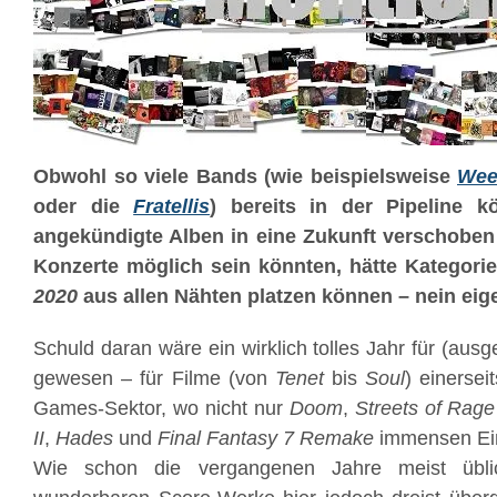
Obwohl so viele Bands (wie beispielsweise
Wee
oder die
Fratellis
) bereits in der Pipeline k
angekündigte Alben in eine Zukunft verschoben
Konzerte möglich sein könnten, hätte Kategori
2020
aus allen Nähten platzen können – nein eig
Schuld daran wäre ein wirklich tolles Jahr für (aus
gewesen – für Filme (von
Tenet
bis
Soul
) einerse
Games-Sektor, wo nicht nur
Doom
,
Streets of Rage
II
,
Hades
und
Final Fantasy 7 Remake
immensen Ein
Wie schon die vergangenen Jahre meist übli