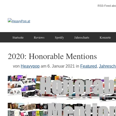
RSS-Feed abo
Startseite
Reviews
Spotify
Jahrescharts
Konzerte
2020: Honorable Mentions
von
Heavypop
am 6. Januar 2021
in
Featured
,
Jahresch