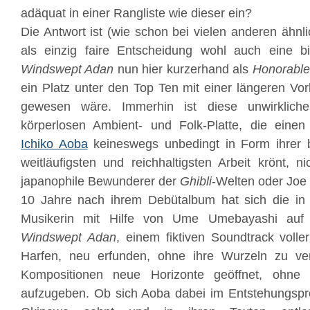
adäquat in einer Rangliste wie dieser ein?
Die Antwort ist (wie schon bei vielen anderen ähnl
als einzig faire Entscheidung wohl auch eine bil
Windswept Adan
nun hier kurzerhand als
Honorable
ein Platz unter den Top Ten mit einer längeren Vorl
gewesen wäre. Immerhin ist diese unwirklich
körperlosen Ambient- und Folk-Platte, die eine
Ichiko Aoba
keineswegs unbedingt in Form ihrer 
weitläufigsten und reichhaltigsten Arbeit krönt, n
japanophile Bewunderer der
Ghibli
-Welten oder Joe 
10 Jahre nach ihrem Debütalbum hat sich die i
Musikerin mit Hilfe von
Ume Umebayashi
auf
Windswept Adan
, einem fiktiven Soundtrack volle
Harfen, neu erfunden, ohne ihre Wurzeln zu ver
Kompositionen neue Horizonte geöffnet, ohne d
aufzugeben. Ob sich Aoba dabei im Entstehungspro