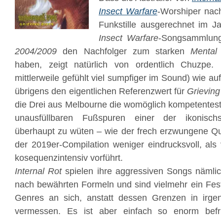
Insect Warfare
-Worshiper nac
Funkstille ausgerechnet im J
Insect Warfare
-Songsammlu
2004/2009
den Nachfolger zum starken
Mental
haben, zeigt natürlich von ordentlich Chuzpe.
mittlerweile gefühlt viel sumpfiger im Sound) wie 
übrigens den eigentlichen Referenzwert für
Grieving
die Drei aus Melbourne die womöglich kompetentes
unausfüllbaren Fußspuren einer der ikonisch
überhaupt zu wüten – wie der frech erzwungene Qua
der 2019er-Compilation weniger eindrucksvoll, al
kosequenzintensiv vorführt.
Internal Rot
spielen ihre aggressiven Songs nämlic
nach bewährten Formeln und sind vielmehr ein Fes
Genres an sich, anstatt dessen Grenzen in irg
vermessen. Es ist aber einfach so enorm bef