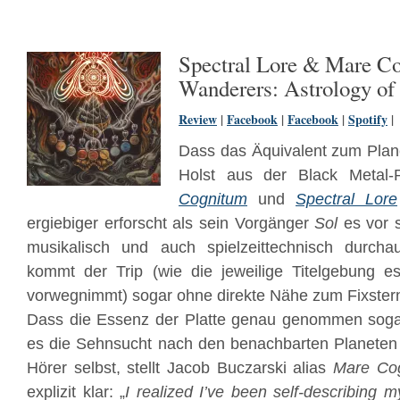
Spectral Lore & Mare C
Wanderers: Astrology of
Review
|
Facebook
|
Facebook
|
Spotify
|
Dass das Äquivalent zum Plan
Holst aus der Black Metal-
Cognitum
und
Spectral Lore
ergiebiger erforscht als sein Vorgänger
Sol
es vor s
musikalisch und auch spielzeittechnisch durchau
kommt der Trip (wie die jeweilige Titelgebung es
vorwegnimmt) sogar ohne direkte Nähe zum Fixster
Dass die Essenz der Platte genau genommen sogar 
es die Sehnsucht nach den benachbarten Planeten 
Hörer selbst, stellt Jacob Buczarski alias
Mare Co
explizit klar: „
I realized I’ve been self-describing 