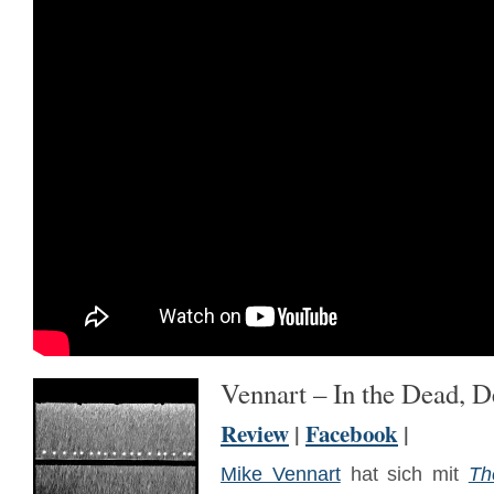
Vennart – In the Dead, 
Review
|
Facebook
|
Mike Vennart
hat sich mit
Th