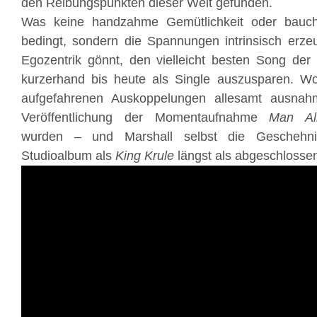
den Reibungspunkten dieser Welt gefunden.
Was keine handzahme Gemütlichkeit oder bauch
bedingt, sondern die Spannungen intrinsisch erze
Egozentrik gönnt, den vielleicht besten Song der
kurzerhand bis heute als Single auszusparen. Wom
aufgefahrenen Auskoppelungen allesamt ausnahm
Veröffentlichung der Momentaufnahme
Man Ali
wurden – und Marshall selbst die Geschehni
Studioalbum als
King Krule
längst als abgeschlossen