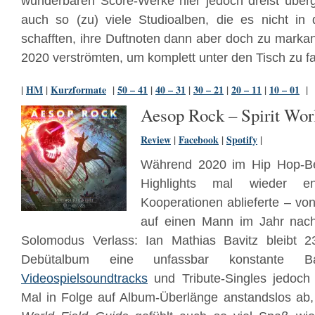
wunderbaren Score-Werke hier jedoch dreist übe
auch so (zu) viele Studioalben, die es nicht in 
schafften, ihre Duftnoten dann aber doch zu markan
2020 verströmten, um komplett unter den Tisch zu fa
|
HM
|
Kurzformate
|
50 – 41
|
40 – 31
|
30 – 21
|
20 – 11
|
10 – 01
|
Aesop Rock – Spirit Wor
Review
|
Facebook
|
Spotify
|
Während 2020 im Hip Hop-Be
Highlights mal wieder ent
Kooperationen ablieferte – vo
auf einen Mann im Jahr na
Solomodus Verlass: Ian Mathias Bavitz bleibt 
Debütalbum eine unfassbar konstante Ba
Videospielsoundtracks
und Tribute-Singles jedoch
Mal in Folge auf Album-Überlänge anstandslos ab