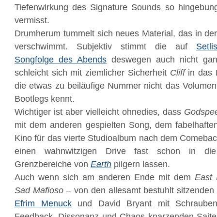
Tiefenwirkung des Signature Sounds so hingebung
vermisst.
Drumherum tummelt sich neues Material, das in d
verschwimmt. Subjektiv stimmt die auf
Setl
Songfolge des Abends
deswegen auch nicht gan
schleicht sich mit ziemlicher Sicherheit
Cliff
in das
die etwas zu beiläufige Nummer nicht das Volumen
Bootlegs kennt.
Wichtiger ist aber vielleicht ohnedies, dass
Godspee
mit dem anderen gespielten Song, dem fabelhaft
Kino für das vierte Studioalbum nach dem Comeback
einen wahnwitzigen Drive fast schon in di
Grenzbereiche von
Earth
pilgern lassen.
Auch wenn sich am anderen Ende mit dem
East 
Sad Mafioso
– von den allesamt bestuhlt sitzenden 
Efrim Menuck
und David Bryant mit Schrauben
Feedback, Dissonanz und Chaos knarzenden Saiten