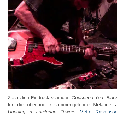
Zusätzlich Eindruck schinden
Godspeed You! Blac
für die überlang zusammengeführte Melange
Undoing a Luciferian Towers
Mette Rasmuss