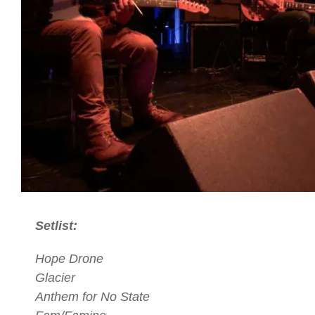
Setlist:
Hope Drone
Glacier
Anthem for No State