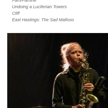
Fam/Famine
Undoing a Luciferian Towers
Cliff
East Hastings: The Sad Mafioso