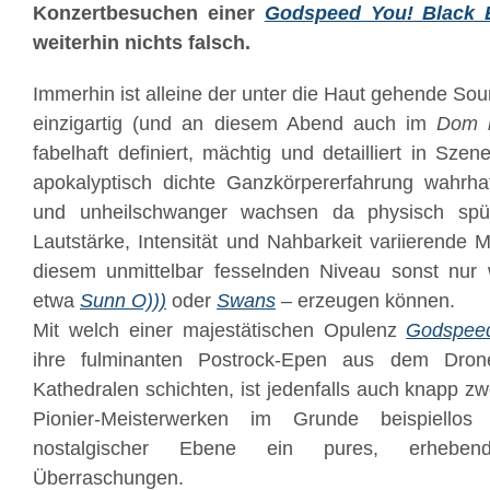
Konzertbesuchen einer
Godspeed You! Black 
weiterhin nichts falsch.
Immerhin ist alleine der unter die Haut gehende So
einzigartig (und an diesem Abend auch im
Dom 
fabelhaft definiert, mächtig und detailliert in Szen
apokalyptisch dichte Ganzkörpererfahrung wahrhaf
und unheilschwanger wachsen da physisch spür
Lautstärke, Intensität und Nahbarkeit variierende 
diesem unmittelbar fesselnden Niveau sonst nur 
etwa
Sunn O)))
oder
Swans
– erzeugen können.
Mit welch einer majestätischen Opulenz
Godspee
ihre fulminanten Postrock-Epen aus dem Dron
Kathedralen schichten, ist jedenfalls auch knapp z
Pionier-Meisterwerken im Grunde beispiello
nostalgischer Ebene ein pures, erheben
Überraschungen.