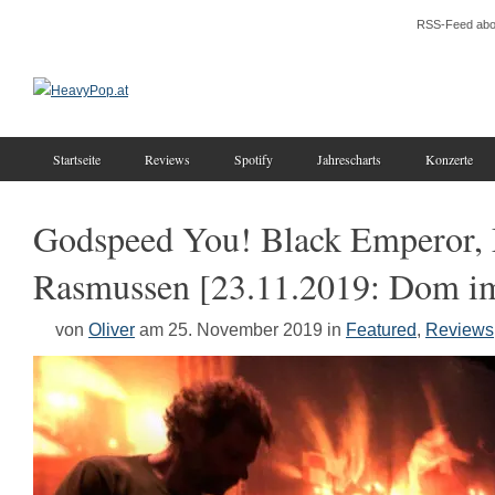
RSS-Feed abo
Startseite
Reviews
Spotify
Jahrescharts
Konzerte
Godspeed You! Black Emperor, 
Rasmussen [23.11.2019: Dom im
von
Oliver
am 25. November 2019
in
Featured
,
Reviews