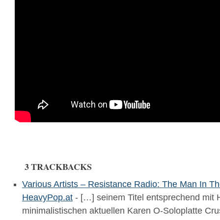
3 TRACKBACKS
Various Artists – Resistance Radio: The Man In T
HeavyPop.at
- […] seinem Titel entsprechend mit
minimalistischen aktuellen Karen O-Soloplatte Cr