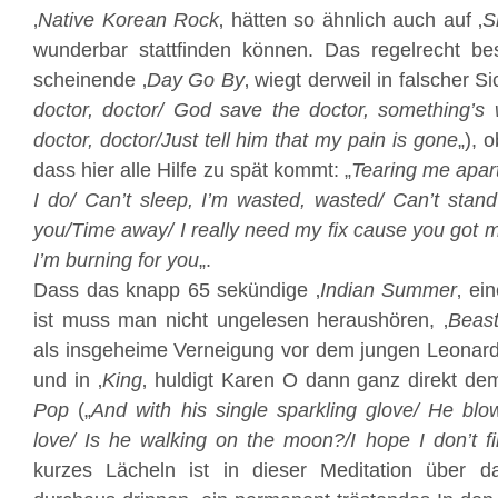
‚
Native Korean Rock
‚ hätten so ähnlich auch auf ‚
S
wunderbar stattfinden können. Das regelrecht bes
scheinende ‚
Day Go By
‚ wiegt derweil in falscher Si
doctor, doctor/ God save the doctor, something’s
doctor, doctor/Just tell him that my pain is gone
„), 
dass hier alle Hilfe zu spät kommt: „
Tearing me apart
I do/ Can’t sleep, I’m wasted, wasted/ Can’t stand 
you/Time away/ I really need my fix cause you got m
I’m burning for you
„.
Dass das knapp 65 sekündige ‚
Indian Summer
‚ ei
ist muss man nicht ungelesen heraushören, ‚
Beas
als insgeheime Verneigung vor dem jungen Leonar
und in ‚
King
‚ huldigt Karen O dann ganz direkt d
Pop
(„
And with his single sparkling glove/ He bl
love/ Is he walking on the moon?/I hope I don’t f
kurzes Lächeln ist in dieser Meditation über d