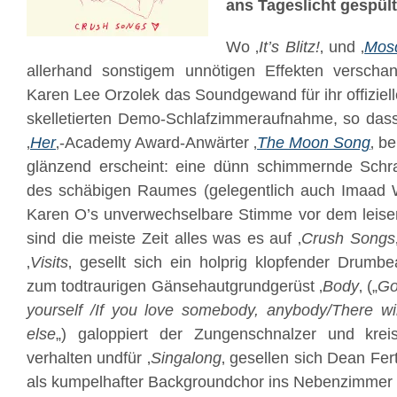
ans Tageslicht gespül
Wo ‚
It’s Blitz!
‚ und ‚
Mosq
allerhand sonstigem unnötigen Effekten verschan
Karen Lee Orzolek das Soundgewand für ihr offiziell
skelletierten Demo-Schlafzimmeraufnahme, so dass s
‚
Her
‚-Academy Award-Anwärter ‚
The Moon Song
‚ b
glänzend erscheint: eine dünn schimmernde Schra
des schäbigen Raumes (gelegentlich auch Imaad Wa
Karen O’s unverwechselbare Stimme vor dem leise
sind die meiste Zeit alles was es auf ‚
Crush Songs
‚
Visits
‚ gesellt sich ein holprig klopfender Drumbe
zum todtraurigen Gänsehautgrundgerüst ‚
Body
‚ („
Go
yourself
/
If you love somebody, anybody/
There wi
else
„) galoppiert der Zungenschnalzer und krei
verhalten undfür ‚
Singalong
‚ gesellen sich Dean Fe
als kumpelhafter Backgroundchor ins Nebenzimmer 