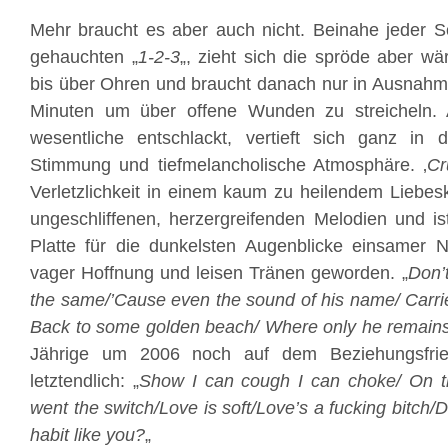
Mehr braucht es aber auch nicht. Beinahe jeder S
gehauchten „
1-2-3
„, zieht sich die spröde aber 
bis über Ohren und braucht danach nur in Ausnahme
Minuten um über offene Wunden zu streicheln. A
wesentliche entschlackt, vertieft sich ganz in 
Stimmung und tiefmelancholische Atmosphäre. ‚
Cr
Verletzlichkeit in einem kaum zu heilendem Liebesk
ungeschliffenen, herzergreifenden Melodien und is
Platte für die dunkelsten Augenblicke einsamer 
vager Hoffnung und leisen Tränen geworden. „
Don’t
the same/’Cause even the sound of his name/ Carri
Back to some golden beach/ Where only he remain
Jährige um 2006 noch auf dem Beziehungsfrie
letztendlich: „
Show I can cough I can choke/ On th
went the switch/Love is soft/
Love’s a fucking bitch/D
habit like you?
„