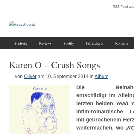
RSS-Feed abo
Startseite
Reviews
Spotify
Jahrescharts
Konzerte
Karen O – Crush Songs
von
Oliver
am 10. September 2014
in
Album
Die Beinahe-Osc
entschädigt im Allein
letzten beiden
Yeah Y
intim-romantische Lo
mit gebrochenem Herze
weitermachen, wo ‚
KO