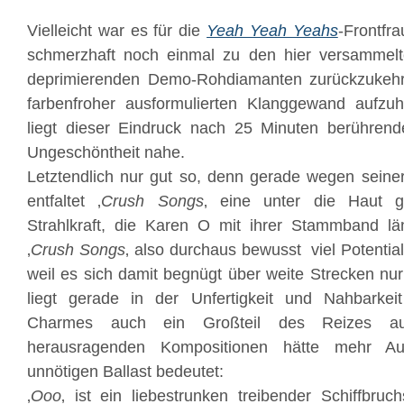
Vielleicht war es für die
Yeah Yeah Yeahs
-Frontfr
schmerzhaft noch einmal zu den hier versammelte
deprimierenden Demo-Rohdiamanten zurückzukehr
farbenfroher ausformulierten Klanggewand aufz
liegt dieser Eindruck nach 25 Minuten berührende
Ungeschöntheit nahe.
Letztendlich nur gut so, denn gerade wegen seine
entfaltet ‚
Crush Songs
‚ eine unter die Haut g
Strahlkraft, die Karen O mit ihrer Stammband lä
‚
Crush Songs
‚ also durchaus bewusst viel Potential
weil es sich damit begnügt über weite Strecken nur
liegt gerade in der Unfertigkeit und Nahbarke
Charmes auch ein Großteil des Reizes aus
herausragenden Kompositionen hätte mehr Au
unnötigen Ballast bedeutet:
‚
Ooo
‚ ist ein liebestrunken treibender Schiffbruch