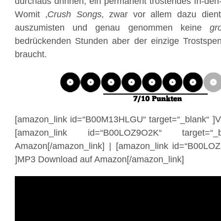
durchaus drinnen, ein permanent tröstendes In-de
Womit ‚
Crush Songs
‚ zwar vor allem dazu dien
auszumisten und genau genommen keine
gr
bedrückenden Stunden aber der einzige Trostspe
braucht.
[amazon_link id=“B00M13HLGU“ target=“_blank“ ]Vi
[amazon_link id=“B00LOZ9O2K“ target=
Amazon[/amazon_link] | [amazon_link id=“B00LOZ
]MP3 Download auf Amazon[/amazon_link]