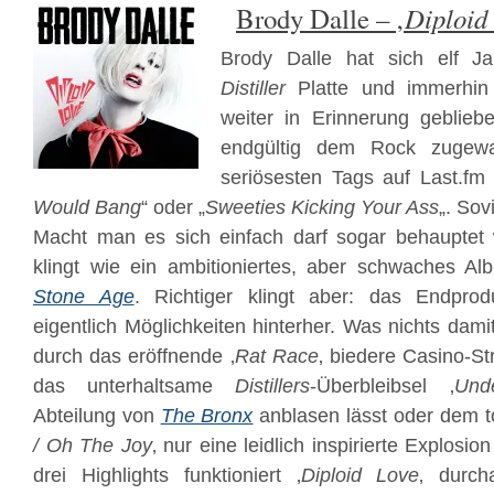
Diploid
Brody Dalle – ‚
Brody Dalle hat sich elf Ja
Distiller
Platte und immerhin
weiter in Erinnerung geblie
endgültig dem Rock zugew
seriösesten Tags auf Last.fm
Would Bang
“ oder „
Sweeties Kicking Your Ass
„. Sov
Macht man es sich einfach darf sogar behauptet 
klingt wie ein ambitioniertes, aber schwaches A
Stone Age
. Richtiger klingt aber: das Endprod
eigentlich Möglichkeiten hinterher. Was nichts dami
durch das eröffnende ‚
Rat Race
‚ biedere Casino-Str
das unterhaltsame
Distillers
-Überbleibsel ‚
Und
Abteilung von
The Bronx
anblasen lässt oder dem to
/ Oh The Joy
‚ nur eine leidlich inspirierte Explosio
drei Highlights funktioniert ‚
Diploid Love
‚ durch