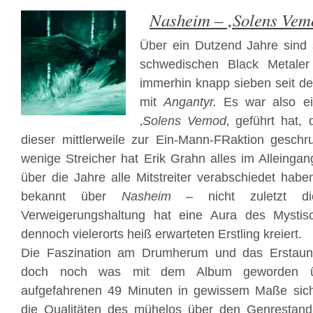
Nasheim
Solens Vem
– ‚
Über ein Dutzend Jahre sind 
schwedischen Black Metale
immerhin knapp sieben seit der
mit
Angantyr.
Es war also ei
‚
Solens Vemod
‚ geführt hat
dieser mittlerweile zur Ein-Mann-FRaktion geschr
wenige Streicher hat Erik Grahn alles im Alleingang
über die Jahre alle Mitstreiter verabschiedet habe
bekannt über
Nasheim –
nicht zuletzt d
Verweigerungshaltung hat eine Aura des Mysti
dennoch vielerorts heiß erwarteten Erstling kreiert.
Die Faszination am Drumherum und das Erstaun
doch noch was mit dem Album geworden üb
aufgefahrenen 49 Minuten in gewissem Maße siche
die Qualitäten des mühelos über den Genrestand