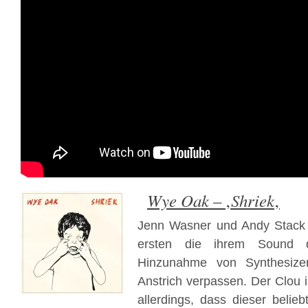
Wye Oak
Shriek
– ‚
‚
Jenn Wasner und Andy Stack s
ersten die ihrem Sound d
Hinzunahme von Synthesize
Anstrich verpassen. Der Clou i
allerdings, dass dieser beli