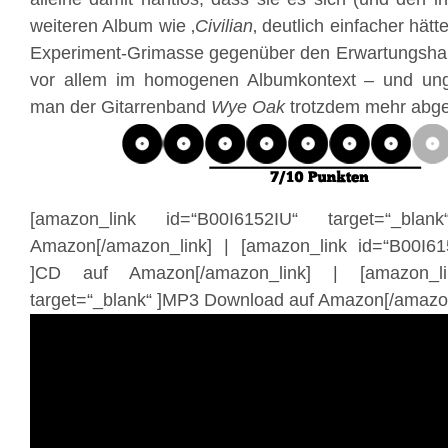
weiteren Album wie ‚
Civilian
‚ deutlich einfacher hä
Experiment-Grimasse gegenüber den Erwartungshalt
vor allem im homogenen Albumkontext – und ung
man der Gitarrenband
Wye Oak
trotzdem mehr abg
[amazon_link id=“B00I6152IU“ target=“_bl
Amazon[/amazon_link] | [amazon_link id=“B00I61
]CD auf Amazon[/amazon_link] | [amazon_li
target=“_blank“ ]MP3 Download auf Amazon[/amazon