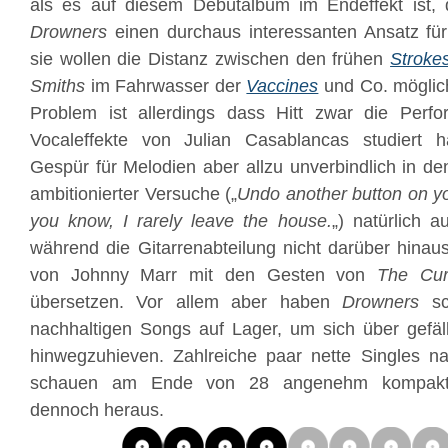
als es auf diesem Debütalbum im Endeffekt ist, 
Drowners
einen durchaus interessanten Ansatz für
sie wollen die Distanz zwischen den frühen
Stroke
Smiths
im Fahrwasser der
Vaccines
und Co. möglich
Problem ist allerdings dass Hitt zwar die Per
Vocaleffekte von Julian Casablancas studiert 
Gespür für Melodien aber allzu unverbindlich in de
ambitionierter Versuche („
Undo another button on y
you know, I rarely leave the house.
„) natürlich a
während die Gitarrenabteilung nicht darüber hina
von Johnny Marr mit den Gesten von
The Cu
übersetzen. Vor allem aber haben
Drowners
s
nachhaltigen Songs auf Lager, um sich über gefä
hinwegzuhieven. Zahlreiche paar nette Singles 
schauen am Ende von 28 angenehm kompakt 
dennoch heraus.