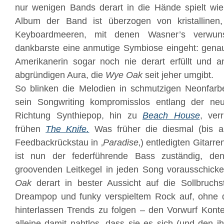
nur wenigen Bands derart in die Hände spielt wi
Album der Band ist überzogen von kristallinen
Keyboardmeeren, mit denen Wasner’s verwun
dankbarste eine anmutige Symbiose eingeht: gen
Amerikanerin sogar noch nie derart erfüllt und a
abgründigen Aura, die
Wye Oak
seit jeher umgibt.
So blinken die Melodien in schmutzigen Neonfarb
sein Songwriting kompromisslos entlang der ne
Richtung Synthiepop, hin zu
Beach House
, ver
frühen
The Knife.
Was früher die diesmal (bis a
Feedbackrückstau in ‚
Paradise
‚) entledigten Gitarre
ist nun der federführende Bass zuständig, d
groovenden Leitkegel in jeden Song vorausschicke
Oak
derart in bester Aussicht auf die Sollbruchs
Dreampop und funky verspieltem Rock auf, ohne 
hinterlassen Trends zu folgen – den Vorwurf Kont
alleine damit nahtlos, dass sie es sich (und den i