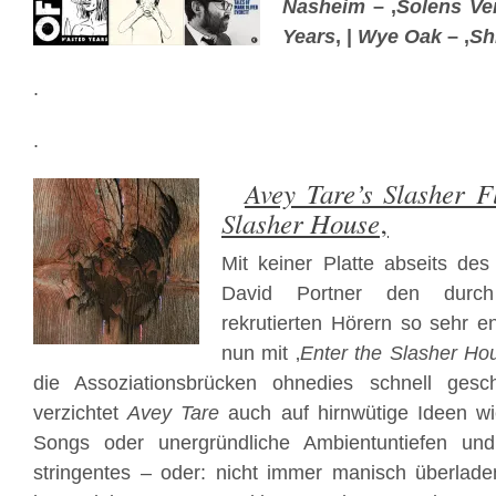
Nasheim
– ‚
Solens V
Years
‚ |
Wye Oak
– ‚
Sh
.
.
Avey Tare’s Slasher F
Slasher House
‚
Mit keiner Platte abseits de
David Portner den durc
rekrutierten Hörern so sehr
nun mit ‚
Enter the Slasher Ho
die Assoziationsbrücken ohnedies schnell gesc
verzichtet
Avey Tare
auch auf hirnwütige Ideen wi
Songs oder unergründliche Ambientuntiefen und
stringentes – oder: nicht immer manisch überlad