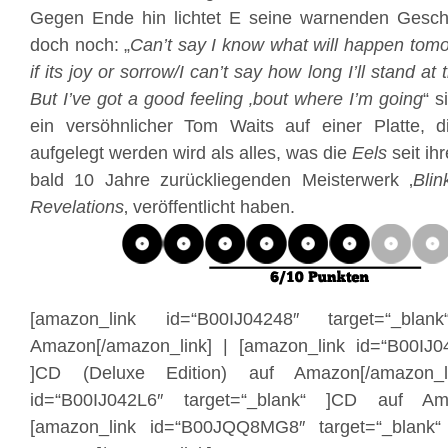
Gegen Ende hin lichtet E seine warnenden Geschi
doch noch: „
Can’t say I know what will happen tomo
if its joy or sorrow/I can’t say how long I’ll stand at 
But I’ve got a good feeling ‚bout where I’m going
“ s
ein versöhnlicher Tom Waits auf einer Platte, di
aufgelegt werden wird als alles, was die
Eels
seit ih
bald 10 Jahre zurückliegenden Meisterwerk ‚
Blin
Revelations
‚ veröffentlicht haben.
[amazon_link id=“B00IJ04248″ target=“_bl
Amazon[/amazon_link] | [amazon_link id=“B00IJ0
]CD (Deluxe Edition) auf Amazon[/amazon_l
id=“B00IJ042L6″ target=“_blank“ ]CD auf Ama
[amazon_link id=“B00JQQ8MG8″ target=“_blank