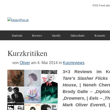
RSS-Feed abo
Startseite
Reviews
Spotify
Jahrescharts
Konzerte
Kurzkritiken
von
Oliver
am 4. Mai 2014
in
Kurzreviews
3×3 Reviews im K
Tare’s Slasher Flicks
House
‚ | Neneh Cherr
Brody Dalle – ‚
Diploi
‚
Drowners
‚ |
Eels
– ‚
Th
Mark Oliver Everett
‚