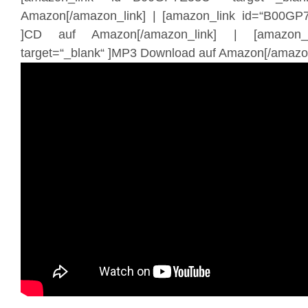
Amazon[/amazon_link] | [amazon_link id=“B00GP7
]CD auf Amazon[/amazon_link] | [amazon_li
target=“_blank“ ]MP3 Download auf Amazon[/amazon