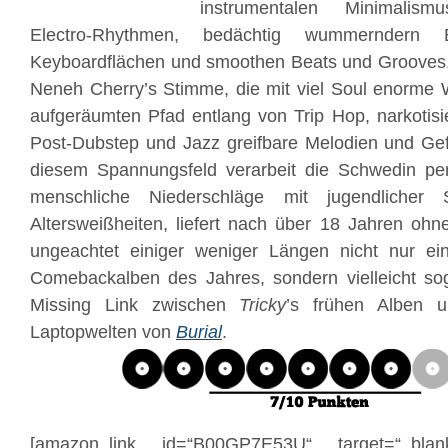
instrumentalen Minimalis
Electro-Rhythmen, bedächtig wummerndern B
Keyboardflächen und smoothen Beats und Grooves. 
Neneh Cherry’s Stimme, die mit viel Soul enorme 
aufgeräumten Pfad entlang von Trip Hop, narkotis
Post-Dubstep und Jazz greifbare Melodien und Gefü
diesem Spannungsfeld verarbeit die Schwedin per
menschliche Niederschläge mit jugendlicher
Altersweißheiten, liefert nach über 18 Jahren ohne
ungeachtet einiger weniger Längen nicht nur ei
Comebackalben des Jahres, sondern vielleicht so
Missing Link zwischen
Tricky
’s frühen Alben u
Laptopwelten von
Burial
.
[amazon_link id=“B00GP7E53U“ target=“_bl