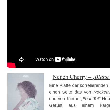
Blank 
Neneh Cherry – ‚
Eine Platte der korrelierenden 
einen Seite das von
Rocket
und von Kieran „
Four Tet“
Hebd
Gerüst aus einem karge