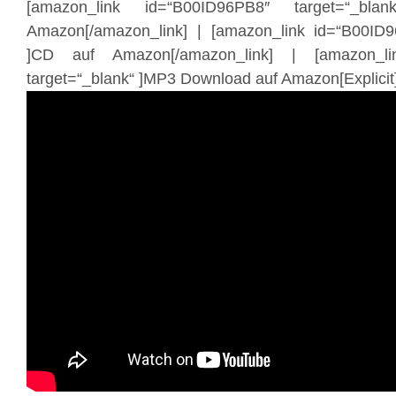
[amazon_link id=“B00ID96PB8″ target=“_bl
Amazon[/amazon_link] | [amazon_link id=“B00ID9
]CD auf Amazon[/amazon_link] | [amazon_li
target=“_blank“ ]MP3 Download auf Amazon[Explicit