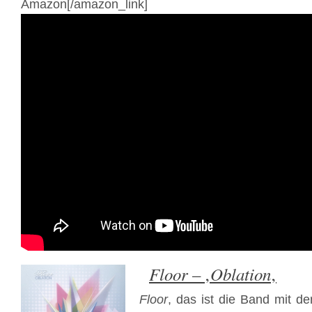
Amazon[/amazon_link]
Floor
Oblation
– ‚
‚
Floor
, das ist die Band mit d