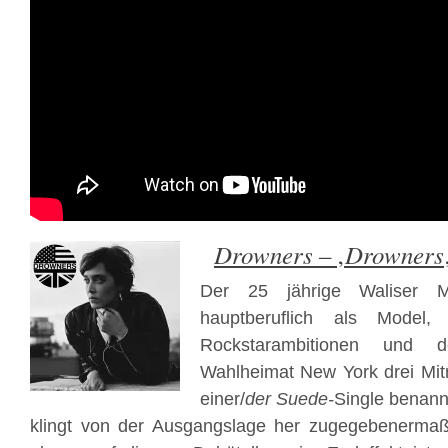
Drowners
Drowners
– ‚
Der 25 jährige Waliser Ma
hauptberuflich als Model
Rockstarambitionen und 
Wahlheimat New York drei Mit
einer/
der Suede-
Single benann
klingt von der Ausgangslage her zugegebenerma