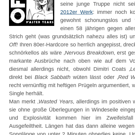
seine junge Truppe nicht s
2012er Werk
: immer noch ko
gewohnt schonungslos und v
einen 58 jährigen gegen all
Strich geht (was grundsätzlich nahezu alles ist) 
Off!
Ihren 80er-Hardcore so herrlich angepisst, dreck
schnörkellos als wäre ‚
Nervous Breakdown
‚ erst ge
markante Ausbrüche nach oben wie auf dem Vo
diesmal allerdings nicht, obwohl Dimitri Coats ‚
L
direkt bei
Black Sabbath
wüten lässt oder ‚
Red W
recht vernünftig mit heftigen Prügeln argumentiert
Single herhält.
Man merkt ‚
Wasted Years
‚ allerdings im positiven
sie ohne große Überlegungen in Windeseile eingepr
und Explosivität kommen hier im Zweifelsfall
Ausgefeiltheit. Längen hat das dann alleine wegen 
Songlänge von unter 2 Minuten ohnedies keine. 