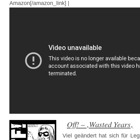
Amazon[/amazon_link] |
Off!
Wasted Years
– ‚
‚
Viel geändert hat sich für Le