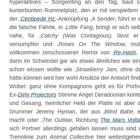
hyperaktives – Songwriting an den Tag, baut 
kunterbunten Rummelplatz, den er mit verspieltem
der ‚
Centipede Hz
‚-Anknüpfung ‚
A Sender
‚ führt er
die falsche Fährte, in ‚
Little Fang
‚ bringt er sich se
nahe, für ‚
Catchy (Was Contagious)
‚ lässt e
versumpfen und ‚
Roses On The Window
‚ mut
vollkommen zerschossener Remix von ‚
Re-Hash
‚
dann im Schwindel gar als etwas ähnliches wie ei
schon wissen wollte wie ‚
Strawberry Jam
‚ ohne da
hätte können wird hier wohl Ansätze der Antwort fin
Wobei: ganz ohne Kompagnons geht es für Portne
Ex-
Dirty Projectors
Stimme Angel Deradoorian konter
und Gesang, heimlicher Held der Platte ist aber
Drummer Jeremy Hyman, der aus ‚
Blind Babe
‚ 
macht oder ‚
The Outlaw
‚ Richtung
The Mars Volta
sich Portner allerdings gefallen lassen muss sind 
Trennlinie zum
Animal Collective
hier weitestgehen