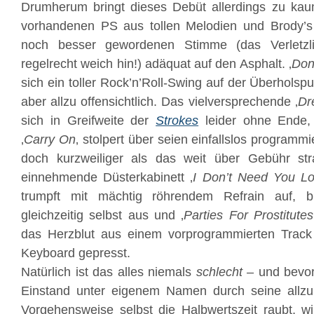
Drumherum bringt dieses Debüt allerdings zu kau
vorhandenen PS aus tollen Melodien und Brody’s
noch besser gewordenen Stimme (das Verletzlic
regelrecht weich hin!) adäquat auf den Asphalt. ‚
Don
sich ein toller Rock’n’Roll-Swing auf der Überholspur
aber allzu offensichtlich. Das vielversprechende ‚
Dr
sich in Greifweite der
Strokes
leider ohne Ende, 
‚
Carry On
‚ stolpert über seien einfallslos programm
doch kurzweiliger als das weit über Gebühr str
einnehmende Düsterkabinett ‚
I Don’t Need You L
trumpft mit mächtig röhrendem Refrain auf, br
gleichzeitig selbst aus und ‚
Parties For Prostitutes
das Herzblut aus einem vorprogrammierten Trac
Keyboard gepresst.
Natürlich ist das alles niemals
schlecht
– und bevor 
Einstand unter eigenem Namen durch seine allzu
Vorgehensweise selbst die Halbwertszeit raubt, wir