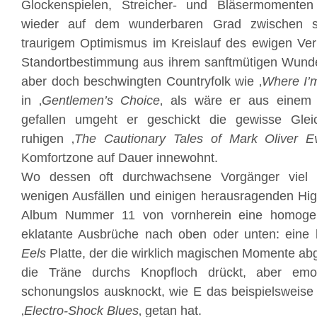
Glockenspielen, Streicher- und Bläsermomenten
wieder auf dem wunderbaren Grad zwischen st
traurigem Optimismus im Kreislauf des ewigen Verlu
Standortbestimmung aus ihrem sanftmütigen Wunde
aber doch beschwingten Countryfolk wie ‚
Where I’
in ‚
Gentlemen’s Choice
‚ als wäre er aus einem 
gefallen umgeht er geschickt die gewisse Glei
ruhigen ‚
The Cautionary Tales of Mark Oliver Ev
Komfortzone auf Dauer innewohnt.
Wo dessen oft durchwachsene Vorgänger viel Du
wenigen Ausfällen und einigen herausragenden Highl
Album Nummer 11 von vornherein eine homoge
eklatante Ausbrüche nach oben oder unten: eine
Eels
Platte, der die wirklich magischen Momente abg
die Träne durchs Knopfloch drückt, aber emot
schonungslos ausknockt, wie E das beispielsweise
‚
Electro-Shock Blues
‚ getan hat.