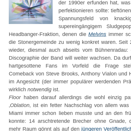
der 1990er erfunden hat, wa
perfektionieren sollte: tieftön
Spannungsfeld von knack
supereingängigem Sludgepo
Headbanger-Fraktion, denen die
Melvins
immer sc
die Stonergemeinde zu wenig konkret waren. Seit
wieder, diesmal auch abseits vom Bühnenradau: 
Discographie der Band will weiter wachsen. Da durf
hartgesottene Fans im Vorfeld die Frage stel
Comeback von Steve Brooks, Anthony Vialon und H
im Angesicht (der immer populärer werdenden Pr
wirklich
notwendig
ist.
Floor
haben darauf allerdings die wohl einzig pa
‚
Oblation
‚ ist ein fetter Nachschlag von allem wa
Miami immer schon lieben musste und an den f
konnte: 14 arschtretende Brecher ohne Gnade, 
mehr Raum gönnt als auf den
jüngeren Veröffentli